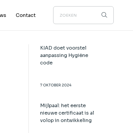
leidingslocaties
Privacy verklaring
uws
Contact
xamenlocaties
Privacy verklaring
KIAD doet voorstel
aanpassing Hygiëne
code
7 OKTOBER 2024
Mijlpaal: het eerste
nieuwe certificaat is al
volop in ontwikkeling