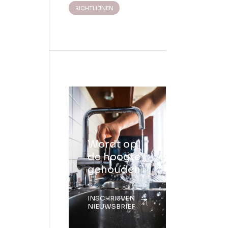
RICHTLIJNEN
Wordt op
de hoogte
gehouden
INSCHRIJVEN
NIEUWSBRIEF