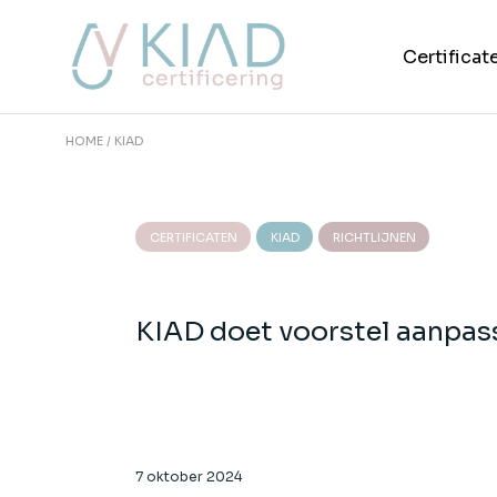
Skip
to
the
Certificat
content
HOME
KIAD
Certificate
AVP
VPA
CERTIFICATEN
KIAD
RICHTLIJNEN
VP Nieuwb
KIAD doet voorstel aanpas
7 oktober 2024